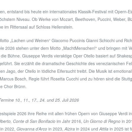
n, entstand bis heute ein internationales Klassik-Festival mit Opern-
öchstem Niveau. Ob Werke von Mozart, Beethoven, Puccini, Weber, Bize
 im Rittersaal auf Schloss Hellenstein.
tto „Lachen und Weinen“ Giacomo Puccinis Gianni Schicchi und Richa
le 2026 stehen unter dem Motto „MachtMenschen!“ und bringen mit Ve
f die Bühne. Giuseppe Verdis vieraktige Oper Otello basiert auf Shake
eführt. Sie erzählt die dramatische Geschichte des venezianischen Fel
n Jago, der Otello in tödliche Eifersucht treibt. Die Musik ist emotio
 Marcus Bosch, Regie führt Rosetta Cucchi und zu hören sind die Stutt
he Chor Brünn.
Termine 10., 11., 17., 24. und 25. Juli 2026
tspiele 2026 ihre Reihe mit allen frühen Opern von Giuseppe Verdi i
berto, Conte di San Bonifacio
im Jahr 2016,
Un Giorno di Regno
in 20
in 2022,
Giovanna d’Arco
in 2023,
Alzira
in 2024 und
Attila
in 2025 ist 