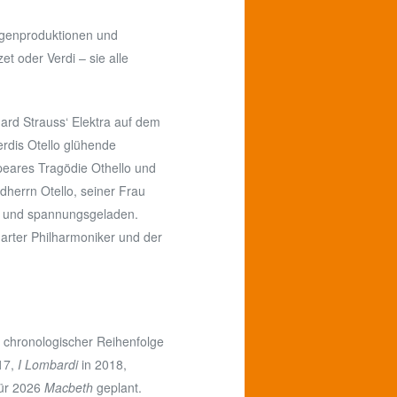
Eigenproduktionen und
t oder Verdi – sie alle
rd Strauss‘ Elektra auf dem
rdis Otello glühende
speares Tragödie Othello und
dherrn Otello, seiner Frau
nal und spannungsgeladen.
garter Philharmoniker und der
n chronologischer Reihenfolge
17,
I Lombardi
in 2018,
für 2026
Macbeth
geplant.