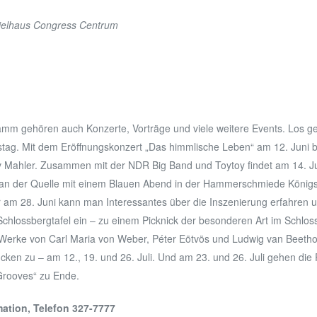
spielhaus Congress Centrum
mm gehören auch Konzerte, Vorträge und viele weitere Events. Los geh
stag. Mit dem Eröffnungskonzert „Das himmlische Leben“ am 12. Juni b
v Mahler. Zusammen mit der NDR Big Band und Toytoy findet am 14. Ju
! an der Quelle mit einem Blauen Abend in der Hammerschmiede Königs
 am 28. Juni kann man Interessantes über die Inszenierung erfahren 
e Schlossbergtafel ein – zu einem Picknick der besonderen Art im Schlo
d Werke von Carl Maria von Weber, Péter Eötvös und Ludwig van Beetho
cken zu – am 12., 19. und 26. Juli. Und am 23. und 26. Juli gehen die 
Grooves“ zu Ende.
mation, Telefon 327-7777