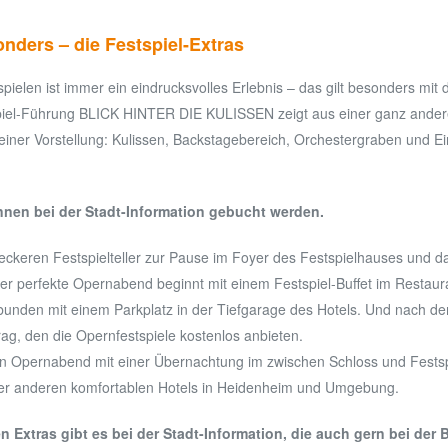
sonders – die Festspiel-Extras
ielen ist immer ein eindrucksvolles Erlebnis – das gilt besonders mit 
iel-Führung BLICK HINTER DIE KULISSEN zeigt aus einer ganz andere
ner Vorstellung: Kulissen, Backstagebereich, Orchestergraben und Einb
nnen bei der Stadt-Information gebucht werden.
leckeren Festspielteller zur Pause im Foyer des Festspielhauses und 
er perfekte Opernabend beginnt mit einem Festspiel-Buffet im Restaur
bunden mit einem Parkplatz in der Tiefgarage des Hotels. Und nach dem
rag, den die Opernfestspiele kostenlos anbieten.
n Opernabend mit einer Übernachtung im zwischen Schloss und Fests
der anderen komfortablen Hotels in Heidenheim und Umgebung.
n Extras gibt es bei der Stadt-Information, die auch gern bei der 