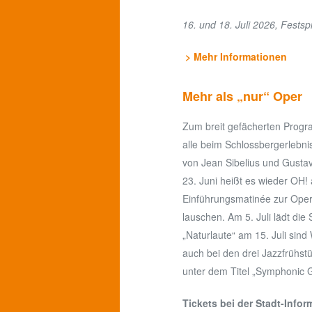
16. und 18. Juli 2026, Fest
> Mehr Informationen
Mehr als „nur“ Oper
Zum breit gefächerten Progra
alle beim Schlossbergerlebni
von Jean Sibelius und Gusta
23. Juni heißt es wieder OH
Einführungsmatinée zur Oper
lauschen. Am 5. Juli lädt di
„Naturlaute“ am 15. Juli sin
auch bei den drei Jazzfrühstü
unter dem Titel „Symphonic 
Tickets bei der Stadt-Infor