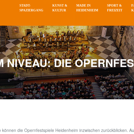
STADT-
KUNST &
MADE IN
SPORT &
F
SPAZIERGANG
KULTUR
HEIDENHEIM
FREIZEIT
K
 NIVEAU: DIE OPERNFES
e können die Opernfestspiele Heidenheim inzwischen zurückblicken. A