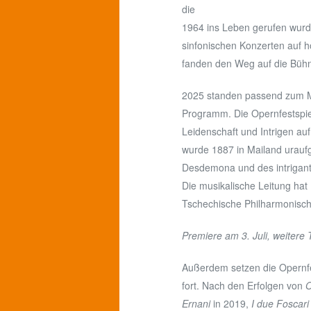
die
1964 ins Leben gerufen wurde
sinfonischen Konzerten auf h
fanden den Weg auf die Bühne
2025 standen passend zum Mo
Programm. Die Opernfestspie
Leidenschaft und Intrigen au
wurde 1887 in Mailand uraufg
Desdemona und des intrigante
Die musikalische Leitung hat
Tschechische Philharmonisc
Premiere am 3. Juli, weitere 
Außerdem setzen die Opernfes
fort. Nach den Erfolgen von
O
Ernani
in 2019,
I due Foscari